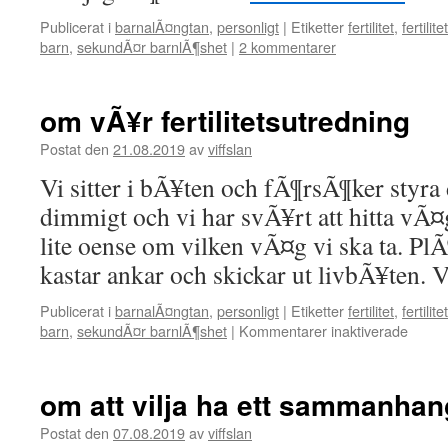
Publicerat i
barnalÃ¤ngtan
,
personligt
|
Etiketter
fertilitet
,
fertilit
barn
,
sekundÃ¤r barnlÃ¶shet
|
2 kommentarer
om vÃ¥r fertilitetsutredning
Postat den
21.08.2019
av
viffslan
Vi sitter i bÃ¥ten och fÃ¶rsÃ¶ker styr
dimmigt och vi har svÃ¥rt att hitta vÃ
lite oense om vilken vÃ¤g vi ska ta. PlÃ¶
kastar ankar och skickar ut livbÃ¥ten.
Publicerat i
barnalÃ¤ngtan
,
personligt
|
Etiketter
fertilitet
,
fertilit
barn
,
sekundÃ¤r barnlÃ¶shet
|
Kommentarer inaktiverade
för
om
vÃ¥r
fertili
om att vilja ha ett sammanhan
Postat den
07.08.2019
av
viffslan