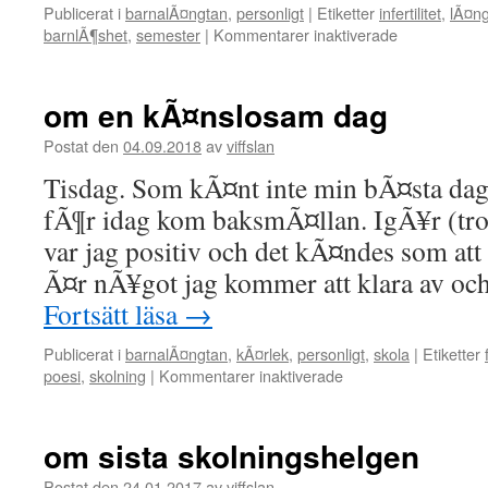
Publicerat i
barnalÃ¤ngtan
,
personligt
|
Etiketter
infertilitet
,
lÃ¤ng
barnlÃ¶shet
,
semester
|
Kommentarer inaktiverade
för
om
kÃ¤nslostor
just
om en kÃ¤nslosam dag
nu
Postat den
04.09.2018
av
viffslan
Tisdag. Som kÃ¤nt inte min bÃ¤sta dag. 
fÃ¶r idag kom baksmÃ¤llan. IgÃ¥r (tr
var jag positiv och det kÃ¤ndes som at
Ã¤r nÃ¥got jag kommer att klara av 
Fortsätt läsa
→
Publicerat i
barnalÃ¤ngtan
,
kÃ¤rlek
,
personligt
,
skola
|
Etiketter
poesi
,
skolning
|
Kommentarer inaktiverade
för
om
en
kÃ¤nslosam
om sista skolningshelgen
dag
Postat den
24.01.2017
av
viffslan