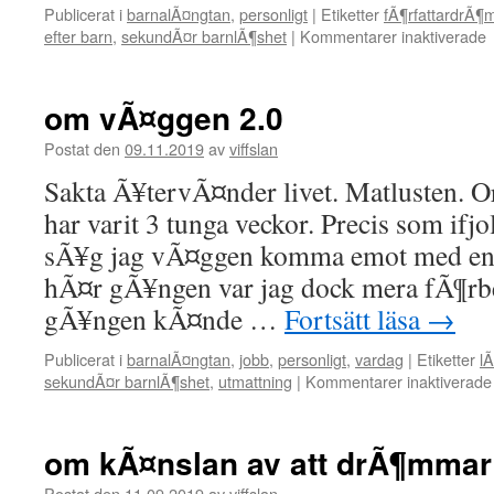
Publicerat i
barnalÃ¤ngtan
,
personligt
|
Etiketter
fÃ¶rfattardrÃ¶
efter barn
,
sekundÃ¤r barnlÃ¶shet
|
Kommentarer inaktiverade
f
om vÃ¤ggen 2.0
Postat den
09.11.2019
av
viffslan
Sakta Ã¥tervÃ¤nder livet. Matlusten. O
har varit 3 tunga veckor. Precis som ifj
sÃ¥g jag vÃ¤ggen komma emot med en r
hÃ¤r gÃ¥ngen var jag dock mera fÃ¶rb
gÃ¥ngen kÃ¤nde …
Fortsätt läsa
→
Publicerat i
barnalÃ¤ngtan
,
jobb
,
personligt
,
vardag
|
Etiketter
lÃ
sekundÃ¤r barnlÃ¶shet
,
utmattning
|
Kommentarer inaktiverade
om kÃ¤nslan av att drÃ¶mmar
Postat den
11.09.2019
av
viffslan