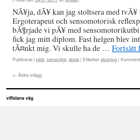
NÃ¥ja, dÃ¥ kan jag stoltsera med tvÃ¥ 
Ergoterapeut och sensomotorisk reflexpe
bÃ¶rjade vi pÃ¥ med sensomotorikutbi
fick jag mitt diplom. Fast helgen blev in
tÃ¤nkt mig. Vi skulle ha de …
Fortsätt 
Publicerat i
jobb
,
personligt
,
skola
|
Etiketter
skolning
|
Kommenta
←
Äldre inlägg
viffslans väg