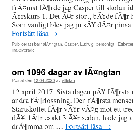
frÃ¤mst fÃ¶rde jag Casper till skolan i
Ã¥rskurs 1. Det Ã¤r stort, bÃ¥de fÃ¶r
Som vanligt blev jag ju sÃ¥ dÃ¤r pin
Fortsätt läsa
→
Publicerat i
barnalÃ¤ngtan
,
Casper
,
Ludwig
,
personligt
|
Etikette
inaktiverade
för
om
en
kÃ¤nslosam
om 1096 dagar av lÃ¤ngtan
dag
Postat den
12.04.2020
av
viffslan
12 april 2017. Sista dagen pÃ¥ fÃ¶rsta
andra fÃ¶rlossning. Den fÃ¶rsta mense
Startskottet fÃ¶r vÃ¥r vÃ¤g mot ett tre
dÃ¥, fÃ¶r exakt 3 Ã¥r sedan, hade jag a
drÃ¶mma om …
Fortsätt läsa
→