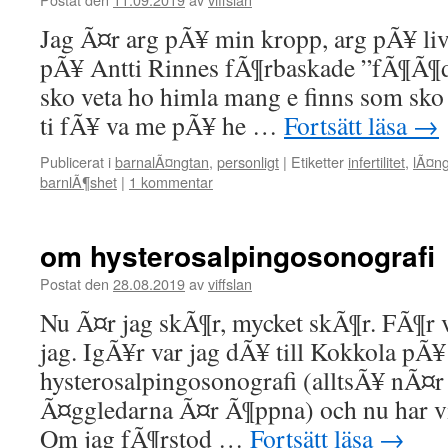
Jag Ã¤r arg pÃ¥ min kropp, arg pÃ¥ liv
pÃ¥ Antti Rinnes fÃ¶rbaskade ”fÃ¶Ã¶d
sko veta ho himla mang e finns som sko
ti fÃ¥ va me pÃ¥ he …
Fortsätt läsa
→
Publicerat i
barnalÃ¤ngtan
,
personligt
|
Etiketter
infertilitet
,
lÃ¤ng
barnlÃ¶shet
|
1 kommentar
om hysterosalpingosonografi
Postat den
28.08.2019
av
viffslan
Nu Ã¤r jag skÃ¶r, mycket skÃ¶r. FÃ¶r vi
jag. IgÃ¥r var jag dÃ¥ till Kokkola pÃ¥
hysterosalpingosonografi (alltsÃ¥ nÃ¤
Ã¤ggledarna Ã¤r Ã¶ppna) och nu har vi e
Om jag fÃ¶rstod …
Fortsätt läsa
→