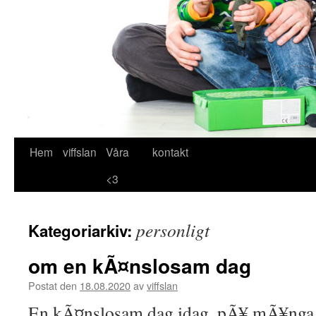
Hem
viffslan
Våra
kontakt
Hoppa
<3
till
innehåll
personligt
Kategoriarkiv:
om en kÃ¤nslosam dag
Postat den
18.08.2020
av
viffslan
En kÃ¤nslosam dag idag, pÃ¥ mÃ¥nga 