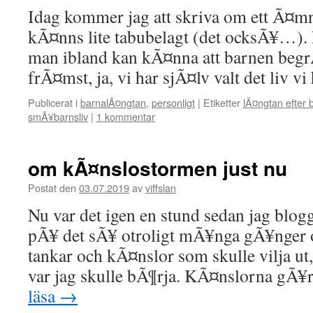
Idag kommer jag att skriva om ett Ã¤mne
kÃ¤nns lite tabubelagt (det ocksÃ¥…)
man ibland kan kÃ¤nna att barnen begr
frÃ¤mst, ja, vi har sjÃ¤lv valt det liv v
Publicerat i
barnalÃ¤ngtan
,
personligt
|
Etiketter
lÃ¤ngtan efter 
smÃ¥barnsliv
|
1 kommentar
om kÃ¤nslostormen just nu
Postat den
03.07.2019
av
viffslan
Nu var det igen en stund sedan jag blog
pÃ¥ det sÃ¥ otroligt mÃ¥nga gÃ¥nger
tankar och kÃ¤nslor som skulle vilja ut,
var jag skulle bÃ¶rja. KÃ¤nslorna gÃ¥
läsa
→