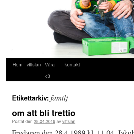
Hem
viffslan
Våra
kontakt
Hoppa
<3
till
innehåll
familj
Etikettarkiv:
om att bli trettio
Postat den
28.04.2019
av
viffslan
Fredagen den 28.4.1989 kl. 11.04. Jak