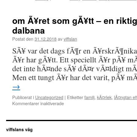
om Ã¥ret som gÃ¥tt – en rikti
dalbana
Postat den
31.12.2018
av
viffslan
SÃ¥ var det dags fÃ¶r en Ã¥rskrÃ¶nika
Ã¥r har gÃ¥tt. Ett speciellt Ã¥r pÃ¥ mÃ
det inte hÃ¤nde sÃ¥ dÃ¤r vÃ¤ldigt mÃ¥
Men ett tungt Ã¥r har det varit, pÃ¥
→
Publicerat i
Uncategorized
|
Etiketter
familj
,
kÃ¤rlek
,
lÃ¤ngtan ef
Kommentarer inaktiverade
för
om
Ã¥ret
som
gÃ¥tt
viffslans väg
–