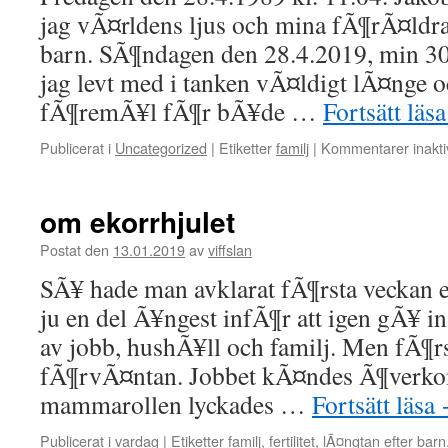
jag vÃ¤rldens ljus och mina fÃ¶rÃ¤ldrar
barn. SÃ¶ndagen den 28.4.2019, min 3
jag levt med i tanken vÃ¤ldigt lÃ¤nge o
fÃ¶remÃ¥l fÃ¶r bÃ¥de …
Fortsätt läs
Publicerat i
Uncategorized
|
Etiketter
familj
|
Kommentarer inakti
om ekorrhjulet
Postat den
13.01.2019
av
viffslan
SÃ¥ hade man avklarat fÃ¶rsta veckan e
ju en del Ã¥ngest infÃ¶r att igen gÃ¥ in
av jobb, hushÃ¥ll och familj. Men fÃ¶r
fÃ¶rvÃ¤ntan. Jobbet kÃ¤ndes Ã¶verkom
mammarollen lyckades …
Fortsätt läsa
Publicerat i
vardag
|
Etiketter
familj
,
fertilitet
,
lÃ¤ngtan efter barn