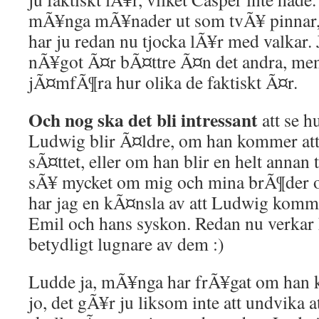
mÃ¥nga mÃ¥nader ut som tvÃ¥ pinnar,
har ju redan nu tjocka lÃ¥r med valkar. 
nÃ¥got Ã¤r bÃ¤ttre Ã¤n det andra, men d
jÃ¤mfÃ¶ra hur olika de faktiskt Ã¤r.
Och nog ska det bli intressant
att se h
Ludwig blir Ã¤ldre, om han kommer att 
sÃ¤ttet, eller om han blir en helt anna
sÃ¥ mycket om mig och mina brÃ¶der 
har jag en kÃ¤nsla av att Ludwig komme
Emil och hans syskon. Redan nu verkar
betydligt lugnare av dem :)
Ludde ja, mÃ¥nga har frÃ¥gat om han 
jo, det gÃ¥r ju liksom inte att undvika a