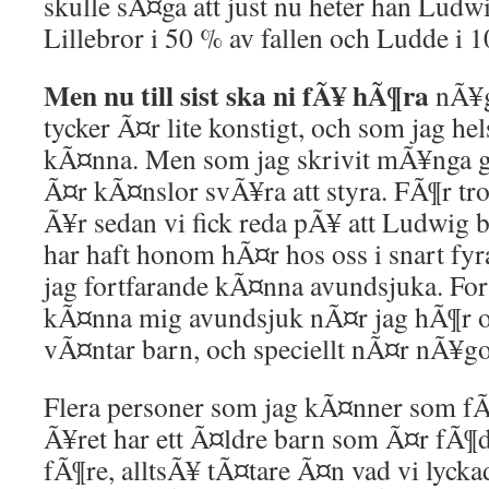
skulle sÃ¤ga att just nu heter han Ludwi
Lillebror i 50 % av fallen och Ludde i 1
Men nu till sist ska ni fÃ¥ hÃ¶ra
nÃ¥g
tycker Ã¤r lite konstigt, och som jag hels
kÃ¤nna. Men som jag skrivit mÃ¥nga 
Ã¤r kÃ¤nslor svÃ¥ra att styra. FÃ¶r trot
Ã¥r sedan vi fick reda pÃ¥ att Ludwig bli
har haft honom hÃ¤r hos oss i snart f
jag fortfarande kÃ¤nna avundsjuka. For
kÃ¤nna mig avundsjuk nÃ¤r jag hÃ¶r
vÃ¤ntar barn, och speciellt nÃ¤r nÃ¥go
Flera personer som jag kÃ¤nner som fÃ
Ã¥ret har ett Ã¤ldre barn som Ã¤r fÃ¶dd
fÃ¶re, alltsÃ¥ tÃ¤tare Ã¤n vad vi lyck