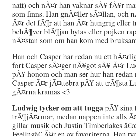
natt) och nÃ¤r han vaknar sÃ¥ fÃ¥r man
som finns. Han gnÃ¤ller sÃ¤llan, och n
Ã¤r det fÃ¶r att han Ã¤r hungrig eller t
behÃ¶ver blÃ¶jan bytas eller pojken ra
nÃ¤stan som om han kom med bruksanv
Han och Casper har redan nu ett hÃ¤rl
fort Casper sÃ¤ger nÃ¥got sÃ¥ Ã¤r Lud
pÃ¥ honom och man ser hur han redan n
Casper Ã¤r jÃ¤ttebra pÃ¥ att trÃ¶sta L
gÃ¤rna kramas <3
Ludwig tycker om att tugga
pÃ¥ sina 
trÃ¶jÃ¤rmar, medan nappen inte alls Ã
gillar musik och Justin Timberlakes â
Feelingâ€ Ã¤r en av favoriterna. Han ty