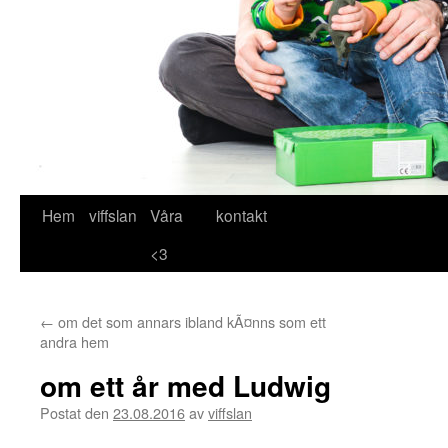
Hem
viffslan
Våra
kontakt
Hoppa
<3
till
innehåll
←
om det som annars ibland kÃ¤nns som ett
andra hem
om ett år med Ludwig
Postat den
23.08.2016
av
viffslan