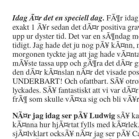
Idag Ã¤r det en speciell dag.
FÃ¶r idag
exakt 1 Ã¥r sedan det dÃ¤r positiva grav
upp ur dyster tid. Det var en sÃ¶ndag 
tidigt. Jag hade det ju nog pÃ¥ kÃ¤nn,
morgonen tyckte jag att jag hade vÃ¤nt
mÃ¥ste tassa upp och gÃ¶ra det dÃ¤r gr
den dÃ¤r kÃ¤nslan nÃ¤r det visade pos
UNDERBART! Och ofattbart. SÃ¥ otrolig
lyckades. SÃ¥ fantastiskt att vi var dÃ¤r 
frÃ¶ som skulle vÃ¤xa sig och bli vÃ¥r
NÃ¤r jag idag ser pÃ¥ Ludwig
sÃ¥ kan
kÃ¤nna hur hjÃ¤rtat fylls med kÃ¤rlek.
sjÃ¤lvklart ocksÃ¥ nÃ¤r jag ser pÃ¥ Ca