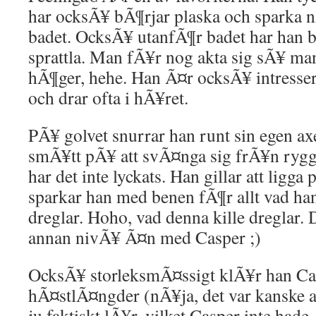
har ocksÃ¥ bÃ¶rjar plaska och sparka 
badet. OcksÃ¥ utanfÃ¶r badet har han bl
sprattla. Man fÃ¥r nog akta sig sÃ¥ man
hÃ¶ger, hehe. Han Ã¤r ocksÃ¥ intresse
och drar ofta i hÃ¥ret.
PÃ¥ golvet snurrar han runt sin egen a
smÃ¥tt pÃ¥ att svÃ¤nga sig frÃ¥n rygg
har det inte lyckats. Han gillar att lig
sparkar han med benen fÃ¶r allt vad h
dreglar. Hoho, vad denna kille dreglar. 
annan nivÃ¥ Ã¤n med Casper ;)
OcksÃ¥ storleksmÃ¤ssigt klÃ¥r han C
hÃ¤stlÃ¤ngder (nÃ¥ja, det var kanske at
ju faktiskt lÃ¥r, vilket Casper inte hade