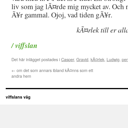
liv som jag lÃ¤rde mig mycket av. Och 
Ã¥r gammal. Ojoj, vad tiden gÃ¥r.
kÃ¤rlek till er all
/ viffslan
Det här inlägget postades i
Casper
,
Gravid
,
kÃ¤rlek
,
Ludwig
,
per
←
om det som annars ibland kÃ¤nns som ett
andra hem
viffslans väg