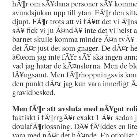
hÃ¶r om sÃ¥dana personer sÃ¥ komme
avundsjukan upp till ytan. FÃ¶r den sit
djupt. FÃ¶r trots att vi fÃ¥tt det vi Ã¶ns
sÃ¥ fick vi ju Ã¤ndÃ¥ inte det vi helst av
barnet skulle komma mindre Ã¤n tvÃ¥ Ã
det Ã¤r just det som gnager. De dÃ¤r h
â€œom jag inte fÃ¥r sÃ¥ ska ingen anna
vad jag hatar de kÃ¤nslorna. Men de b
lÃ¥ngsamt. Men fÃ¶rhoppningsvis komm
den punkt dÃ¤r jag kan vara innerligt Ã¤
gravidbesked.
Men fÃ¶r att avsluta med nÃ¥got rol
faktiskt i fÃ¶rrgÃ¥r exakt 1 Ã¥r sedan 
doulafÃ¶rlossning. DÃ¥ fÃ¶ddes en liten
vara med nÃ¤r det hÃ¤nde. En otroligt 