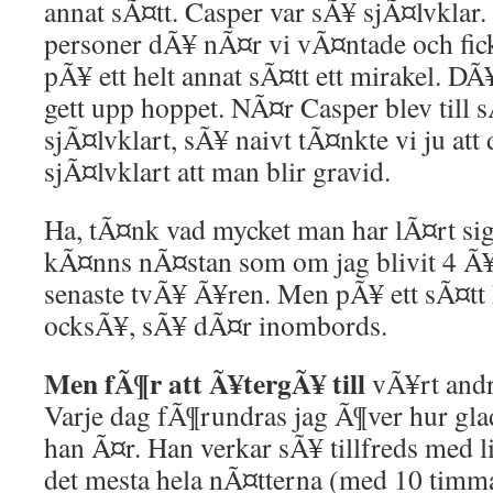
annat sÃ¤tt. Casper var sÃ¥ sjÃ¤lvklar. 
personer dÃ¥ nÃ¤r vi vÃ¤ntade och fi
pÃ¥ ett helt annat sÃ¤tt ett mirakel. DÃ
gett upp hoppet. NÃ¤r Casper blev till 
sjÃ¤lvklart, sÃ¥ naivt tÃ¤nkte vi ju att
sjÃ¤lvklart att man blir gravid.
Ha, tÃ¤nk vad mycket man har lÃ¤rt si
kÃ¤nns nÃ¤stan som om jag blivit 4 Ã
senaste tvÃ¥ Ã¥ren. Men pÃ¥ ett sÃ¤tt 
ocksÃ¥, sÃ¥ dÃ¤r inombords.
Men fÃ¶r att Ã¥tergÃ¥ till
vÃ¥rt andr
Varje dag fÃ¶rundras jag Ã¶ver hur gla
han Ã¤r. Han verkar sÃ¥ tillfreds med l
det mesta hela nÃ¤tterna (med 10 timm