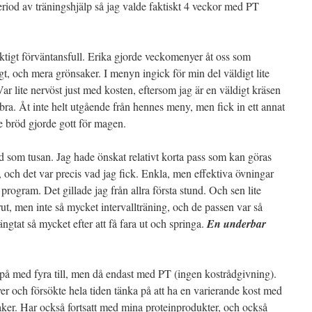
eriod av träningshjälp så jag valde faktiskt 4 veckor med PT
ktigt förväntansfull. Erika gjorde veckomenyer åt oss som
t, och mera grönsaker. I menyn ingick för min del väldigt lite
r lite nervöst just med kosten, eftersom jag är en väldigt kräsen
bra. Åt inte helt utgående från hennes meny, men fick in ett annat
e bröd gjorde gott för magen.
d som tusan. Jag hade önskat relativt korta pass som kan göras
 och det var precis vad jag fick. Enkla, men effektiva övningar
program. Det gillade jag från allra första stund. Och sen lite
ut, men inte så mycket intervallträning, och de passen var så
längtat så mycket efter att få fara ut och springa.
En underbar
g på med fyra till, men då endast med PT (ingen kostrådgivning).
r och försökte hela tiden tänka på att ha en varierande kost med
ker. Har också fortsatt med mina proteinprodukter, och också