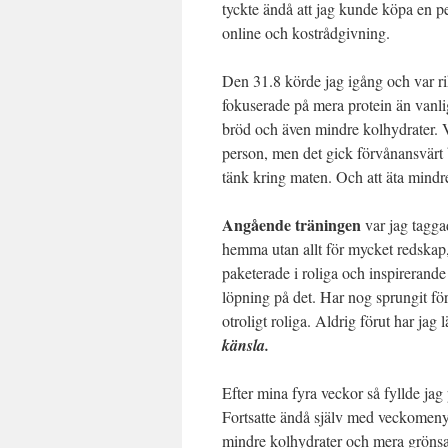
tyckte ändå att jag kunde köpa en p
online och kostrådgivning.
Den 31.8 körde jag igång och var ri
fokuserade på mera protein än vanlig
bröd och även mindre kolhydrater. Va
person, men det gick förvånansvärt 
tänk kring maten. Och att äta mindr
Angående träningen
var jag tagga
hemma utan allt för mycket redskap,
paketerade i roliga och inspirerande 
löpning på det. Har nog sprungit för
otroligt roliga. Aldrig förut har jag 
känsla.
Efter mina fyra veckor så fyllde ja
Fortsatte ändå själv med veckomenye
mindre kolhydrater och mera grönsa