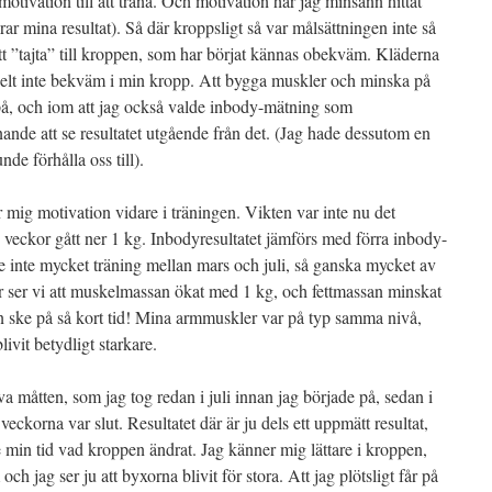
ta motivation till att träna. Och motivation har jag minsann hittat
rar mina resultat). Så där kroppsligt så var målsättningen inte så
att ”tajta” till kroppen, som har börjat kännas obekväm. Kläderna
elt inte bekväm i min kropp. Att bygga muskler och minska på
på, och iom att jag också valde inbody-mätning som
ande att se resultatet utgående från det. (Jag hade dessutom en
e förhålla oss till).
er mig motivation vidare i träningen. Vikten var inte nu det
 veckor gått ner 1 kg. Inbodyresultatet jämförs med förra inbody-
 inte mycket träning mellan mars och juli, så ganska mycket av
är ser vi att muskelmassan ökat med 1 kg, och fettmassan minskat
kan ske på så kort tid! Mina armmuskler var på typ samma nivå,
vit betydligt starkare.
lva måtten, som jag tog redan i juli innan jag började på, sedan i
eckorna var slut. Resultatet där är ju dels ett uppmätt resultat,
re min tid vad kroppen ändrat. Jag känner mig lättare i kroppen,
 jag ser ju att byxorna blivit för stora. Att jag plötsligt får på