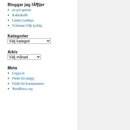
Bloggar jag fÃ¶ljer
en gul apelsin
Kakkakaffe
Lindas Lantliga
NÃ¤stan fÃ¶r lycklig
Kategorier
K
a
Arkiv
t
e
A
g
r
o
Meta
k
r
i
Logga in
i
v
Flöde för inlägg
e
Flöde för kommentarer
r
WordPress.org