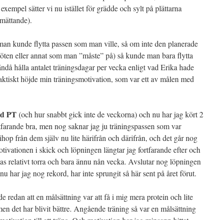
mpel sätter vi nu istället för grädde och sylt på plättarna
 mättande).
man kunde flytta passen som man ville, så om inte den planerade
öten eller annat som man ”måste” på) så kunde man bara flytta
 ändå hålla antalet träningsdagar per vecka enligt vad Erika hade
 faktiskt höjde min träningsmotivation, som var ett av målen med
ed PT
(och hur snabbt gick inte de veckorna) och nu har jag kört 2
tfarande bra, men nog saknar jag ju träningspassen som var
ihop från dem själv nu lite härifrån och därifrån, och det går nog
otivationen i skick och löpningen längtar jag fortfarande efter och
las relativt torra och bara ännu nån vecka. Avslutar nog löpningen
har jag nog rekord, har inte sprungit så här sent på året förut.
 redan att en målsättning var att få i mig mera protein och lite
en det har blivit bättre. Angående träning så var en målsättning