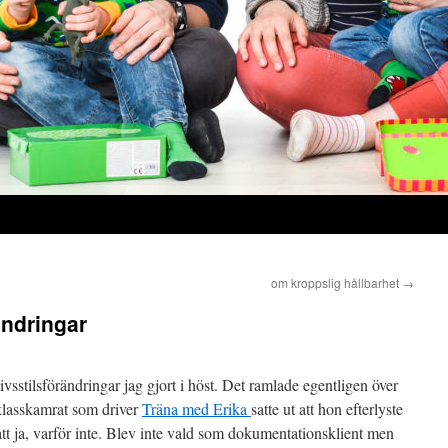
om kroppslig hållbarhet
→
ändringar
ivsstilsförändringar jag gjort i höst. Det ramlade egentligen över
klasskamrat som driver
Träna med Erika
satte ut att hon efterlyste
tt ja, varför inte. Blev inte vald som dokumentationsklient men