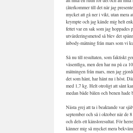
att hitta en rutin för det och att hit
(återkommer till det när jag presente
mycket att gå ner i vikt, utan mera 
krympte och jag kände mig helt enk
fettet var en sak som jag hoppades 
utvärderingsmetod så blev det spänn
inbody-mätning från mars som vi kund
Så nu till resultaten, som faktiskt g
väsentliga, men den har nu på ca 10
mätningen från mars, men jag gjorde
det som hänt, har hänt nu i höst. D
med 1,7 kg. Helt otroligt att sånt 
medan både bålen och benen hade bli
Nästa grej att ta i beaktande var sjä
september och så i oktober när de 8 v
och dels ett känsloresultat. För her
känner mig så mycket mera bekväm och