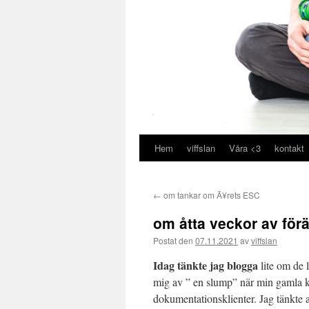
Hem
viffslan
Våra <3
kontakt
Hoppa
till
←
om tankar om Ã¥rets ESC
innehåll
om åtta veckor av för
Postat den
07.11.2021
av
viffslan
Idag tänkte jag blogga
lite om de l
mig av ” en slump” när min gamla 
dokumentationsklienter. Jag tänkte a