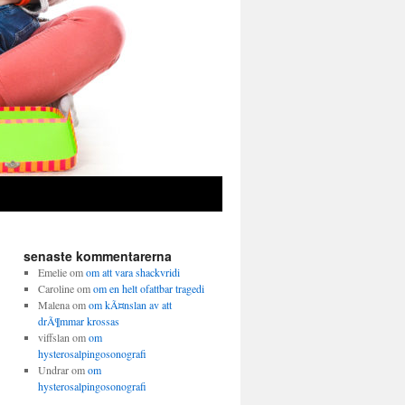
senaste kommentarerna
Emelie
om
om att vara shackvridi
Caroline
om
om en helt ofattbar tragedi
Malena
om
om kÃ¤nslan av att
drÃ¶mmar krossas
viffslan
om
om
hysterosalpingosonografi
Undrar
om
om
hysterosalpingosonografi