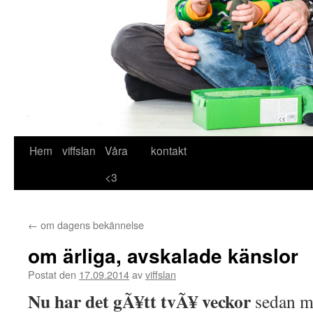
Hem
viffslan
Våra
kontakt
Hoppa
<3
till
innehåll
←
om dagens bekännelse
om ärliga, avskalade känslor
Postat den
17.09.2014
av
viffslan
Nu har det gÃ¥tt tvÃ¥ veckor
sedan mis