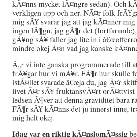
kÃ¤nns mycket lÃ¤ngre sedan). Och k
verkligen upp och ner. NÃ¤r folk frÃ¥g
mig sÃ¥ svarar jag att jag kÃ¤nner mig 
ingen lÃ¶gn, jag gÃ¶r det (fortfarand
gÃ¥ng sÃ¥ faller jag lite in i â€œofferrol
mindre okej Ã¤n vad jag kanske kÃ¤nn
Ã„r vi inte ganska programmerade till a
frÃ¥gar hur vi mÃ¥r. FÃ¶r hur skulle f
istÃ¤llet svarade â€œja du, jag Ã¤r ski
livet Ã¤r sÃ¥ fruktansvÃ¤rt orÃ¤ttvist
ledsen Ã¶ver att denna graviditet bara ra
FÃ¶r sÃ¥ kÃ¤nns det ju innerst inne, tr
mig helt okej.
Idag var en riktig kÃ¤nslomÃ¤ssig
be