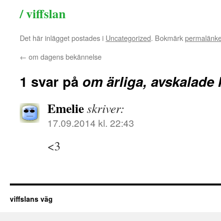
/ viffslan
Det här inlägget postades i
Uncategorized
. Bokmärk
permalänk
←
om dagens bekännelse
1 svar på
om ärliga, avskalade 
Emelie
skriver:
17.09.2014 kl. 22:43
<3
viffslans väg