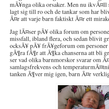
mÃ¥nga olika orsaker. Men nu ikvÃ¤ll
lagt sig till ro och de tankar som har bli
Ã¤r att varje barn faktiskt Ã¤r ett mirak
Jag lÃ¤ser pÃ¥ olika forum om person
missfall, ibland flera, och sedan blivit g
ocksÃ¥ pÃ¥ frÃ¥geforum om personer 
gÃ¶ra fÃ¶r att Ã¶ka chanserna att bli g
ser vad olika barnmorskor svarar om Ã¤
samlagsfrekvens och temperaturmÃ¤tni
tanken Ã¶ver mig igen, barn Ã¤r verkl