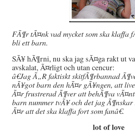
FÃ¶r tÃ¤nk vad mycket som ska klaffa fÃ¶
bli ett barn.
SÃ¥ hÃ¶rni, nu ska jag sÃ¤ga rakt ut va
avskalat, Ã¤rligt och utan cencur:
â€Jag Ã„R faktiskt skitfÃ¶rbannad Ã¶ver
nÃ¥got barn den hÃ¤r gÃ¥ngen, att livet
Ã¤r frustrerad Ã¶ver att behÃ¶va vÃ¤
barn nummer tvÃ¥ och det jag Ã¶nskar m
Ã¤r att det ska klaffa fort som fanâ€.
lot of love