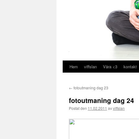
Hem
viffslan
Våra <3
kontakt
Hoppa
till
←
fotoutmaning dag 23
innehåll
fotoutmaning dag 24
Postat den
11.02.2011
av
viffslan