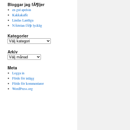
Bloggar jag fÃ¶ljer
en gul apelsin
Kakkakaffe
Lindas Lantliga
NÃ¤stan fÃ¶r lycklig
Kategorier
K
a
Arkiv
t
e
A
g
r
o
Meta
k
r
i
Logga in
i
v
Flöde för inlägg
e
Flöde för kommentarer
r
WordPress.org