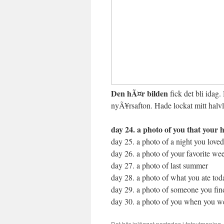
Den hÃ¤r bilden
fick det bli ida
nyÃ¥rsafton. Hade lockat mitt halv
day 24. a photo of you that your h
day 25. a photo of a night you loved
day 26. a photo of your favorite w
day 27. a photo of last summer
day 28. a photo of what you ate tod
day 29. a photo of someone you find
day 30. a photo of you when you w
Det här inlägget postades i
fotoutmaning
,