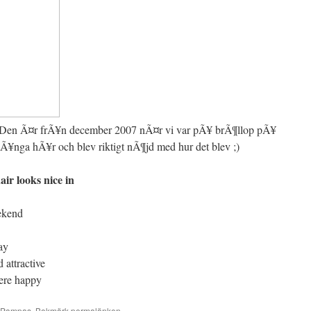
g. Den Ã¤r frÃ¥n december 2007 nÃ¤r vi var pÃ¥ brÃ¶llop pÃ¥
lÃ¥nga hÃ¥r och blev riktigt nÃ¶jd med hur det blev ;)
air looks nice in
eekend
ay
 attractive
ere happy
Pampas
. Bokmärk
permalänken
.