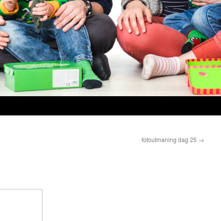
fotoutmaning dag 25
→