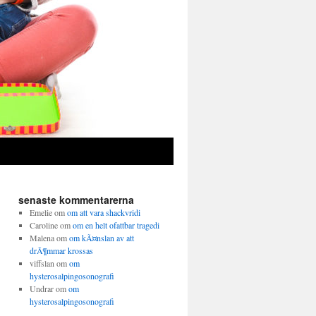
senaste kommentarerna
Emelie
om
om att vara shackvridi
Caroline
om
om en helt ofattbar tragedi
Malena
om
om kÃ¤nslan av att
drÃ¶mmar krossas
viffslan
om
om
hysterosalpingosonografi
Undrar
om
om
hysterosalpingosonografi